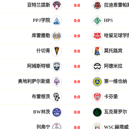
亚特兰提斯
拉迪恩雷帕
0:0
PPJ学院
HPS
0:0
库雷撒勒
哈留足球学
0:0
什切青
莫托路宾
0:0
阿姆斯特顿
阿德米拉
0:0
奥地利萨尔斯堡
第一维也纳
0:0
布雷根茨
卡芬堡
0:0
BW林茨
瓦克蒂罗尔
0:0
列弗宁
WSC赫塔
0:0