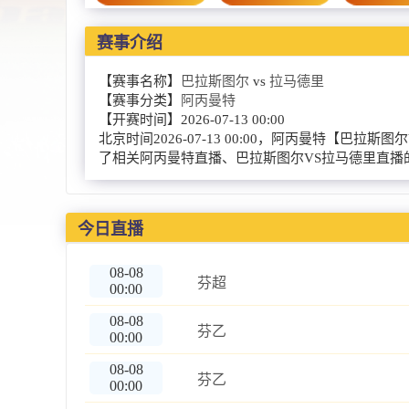
赛事介绍
【赛事名称】
巴拉斯图尔
vs
拉马德里
【赛事分类】
阿丙曼特
【开赛时间】
2026-07-13 00:00
北京时间2026-07-13 00:00，阿丙曼特
了相关阿丙曼特直播、巴拉斯图尔VS拉马德里直播
今日直播
08-08
芬超
00:00
08-08
芬乙
00:00
08-08
芬乙
00:00