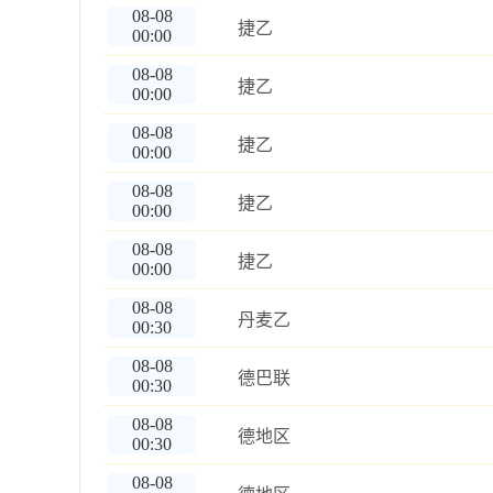
08-08
捷乙
00:00
08-08
捷乙
00:00
08-08
捷乙
00:00
08-08
捷乙
00:00
08-08
捷乙
00:00
08-08
丹麦乙
00:30
08-08
德巴联
00:30
08-08
德地区
00:30
08-08