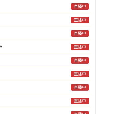
直播中
直播中
直播中
纳
直播中
直播中
直播中
直播中
直播中