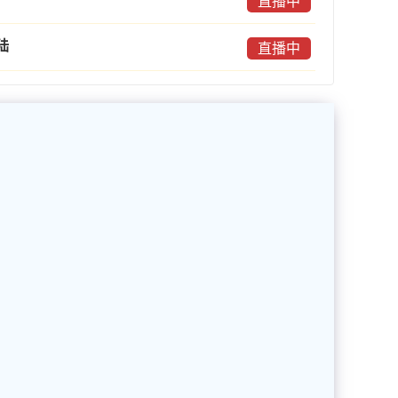
直播中
陆
直播中