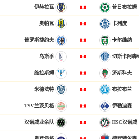
伊赫拉瓦
普日布拉姆
0:0
奥帕瓦
卡列度
0:0
普罗斯捷约夫
卡尔维纳
0:0
乌斯季
切斯卡阿森
0:0
维拉斯姆
济斯科夫
0:0
米德法特
布拉布兰
0:0
TSV兰茨贝格
伊勒迪森
0:0
汉诺威业余队
HSC汉诺威
0:0
奥登堡格
德罗特尔森
0:0