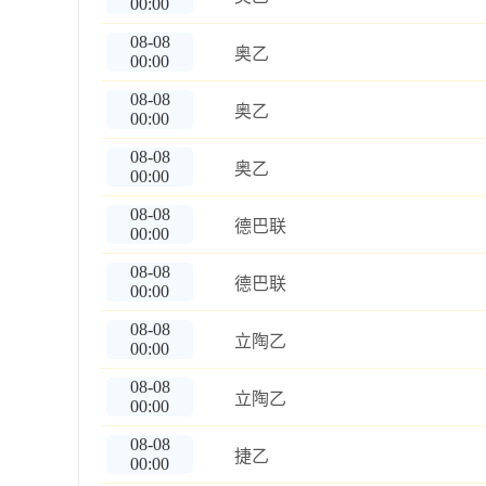
00:00
08-08
奥乙
00:00
08-08
奥乙
00:00
08-08
奥乙
00:00
08-08
德巴联
00:00
08-08
德巴联
00:00
08-08
立陶乙
00:00
08-08
立陶乙
00:00
08-08
捷乙
00:00