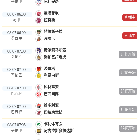
哥伦甲
阿利安萨
圣塔菲联
08-07 06:00
直播中
阿甲
拉努斯
特拉斯卡拉
08-07 06:00
直播中
墨西甲
瓦哈卡
奥尔索马尔索
08-07 07:00
即将开始
哥伦乙
锡帕基拉老虎
波哥塔
08-07 07:00
即将开始
哥伦乙
利昂内斯
科林蒂安
08-07 07:00
即将开始
巴西杯
巴西国际
维多利亚
08-07 07:00
即将开始
巴西杯
巴拉纳竞技
卡利体育会
08-07 07:05
即将开始
哥伦甲
阿古拉斯多拉达斯