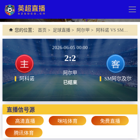
导
航
网站首页
您的位置：
首页
>
足球直播
>
阿尔甲
>
阿科诺 VS SM阿尔及尔
英超直播
2026-06-05 00:00
足球直播
2:2
英超
阿尔甲
德甲
阿科诺
SM阿尔及尔
已结束
法甲
西甲
直播信号源
意甲
高清直播
咪咕体育
免费直播
欧冠杯
腾讯体育
中超