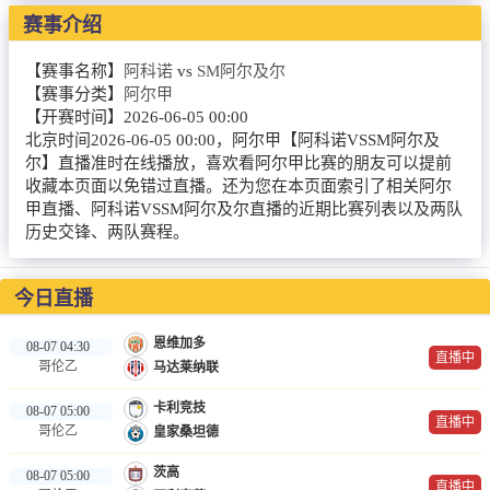
赛事介绍
篮球直播
NBA
【赛事名称】
阿科诺
vs
SM阿尔及尔
【赛事分类】
阿尔甲
CBA
【开赛时间】
2026-06-05 00:00
北京时间2026-06-05 00:00，阿尔甲【阿科诺VSSM阿尔及
英超录像
尔】直播准时在线播放，喜欢看阿尔甲比赛的朋友可以提前
收藏本页面以免错过直播。还为您在本页面索引了相关阿尔
甲直播、阿科诺VSSM阿尔及尔直播的近期比赛列表以及两队
英超资讯
历史交锋、两队赛程。
体育词条
今日直播
恩维加多
08-07 04:30
直播中
哥伦乙
马达莱纳联
卡利竞技
08-07 05:00
直播中
哥伦乙
皇家桑坦德
茨高
08-07 05:00
直播中