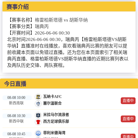
赛事介绍
篮球直播
NBA
【赛事名称】
格雷柏斯塔德
vs
胡斯华纳
【赛事分类】
瑞典丙
CBA
【开赛时间】
2026-06-06 00:30
北京时间2026-06-06 00:30，瑞典丙【格雷柏斯塔德VS胡斯
英超录像
华纳】直播准时在线播放，喜欢看瑞典丙比赛的朋友可以提
前收藏本页面以免错过直播。还为您在本页面索引了相关瑞
典丙直播、格雷柏斯塔德VS胡斯华纳直播的近期比赛列表以
英超资讯
及两队历史交锋、两队赛程。
体育词条
今日直播
瓦纳卡AFC
08-08 10:00
直播中
新西南联
塞尔温联合
米拉马尔流浪者
08-08 10:30
直播中
新西中联
西方足球俱乐部
菲利米德海湾
08-08 10:45
直播中