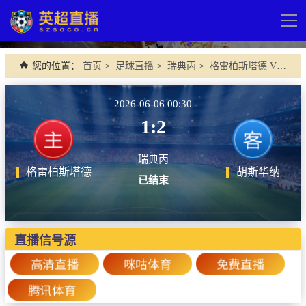
导
航
网站首页
您的位置：
首页
>
足球直播
>
瑞典丙
>
格雷柏斯塔德 VS 胡斯华纳
英超直播
2026-06-06 00:30
足球直播
1:2
英超
瑞典丙
德甲
格雷柏斯塔德
胡斯华纳
已结束
法甲
西甲
直播信号源
意甲
高清直播
咪咕体育
免费直播
欧冠杯
腾讯体育
中超