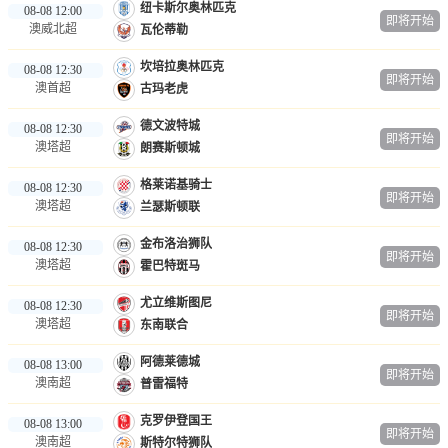
纽卡斯尔奥林匹克
08-08 12:00
即将开始
澳威北超
瓦伦蒂勒
坎培拉奥林匹克
08-08 12:30
即将开始
澳首超
古玛老虎
德文波特城
08-08 12:30
即将开始
澳塔超
朗赛斯顿城
格莱诺基骑士
08-08 12:30
即将开始
澳塔超
兰瑟斯顿联
金布洛治狮队
08-08 12:30
即将开始
澳塔超
霍巴特斑马
尤立维斯图尼
08-08 12:30
即将开始
澳塔超
东南联合
阿德莱德城
08-08 13:00
即将开始
澳南超
普雷福特
克罗伊登国王
08-08 13:00
即将开始
澳南超
斯特尔特狮队