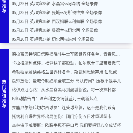
像
05月25日 英超第38轮 水晶宫vs阿森纳 全场录像
推
荐
05月25日 英超第38轮 曼城vs阿斯顿维拉 全场录像
05月25日 英超第38轮 西汉姆联vs利兹联 全场录像
05月25日 英超第38轮 桑德兰vs切尔西 全场录像
05月20日 英超第37轮 切尔西vs热刺 全场录像
德拉富恩特明日傍晚揭晓斗牛士军团世界杯名单，青春风暴能否席卷美加墨？
卡拉格犀利点评：福登缺了那股劲，帕尔默骨子里带着傲气
希勒独家解读英格兰世界杯名单：斯凯利恐遭弃用 伯恩或力压马奎尔入围
瓜帅放话：曼城今晚必须全取三分 离队传闻？压根不是事儿
热
门
格伊双冠心路：从水晶宫黑马到曼城新锐，每一次捧杯都是奇迹
资
讯
B席动情告白：温布利之夜铸就蓝月王朝新起点
推
荐
罗塞尼尔怒斥切尔西球员：连头球都躲，这不是我们该有的样子
托纳利自曝世界杯出局创伤：闭门疗伤五日才重返纽卡
森林铁卫威廉斯：欧联争冠不是口号 我们要把野心变成奖杯