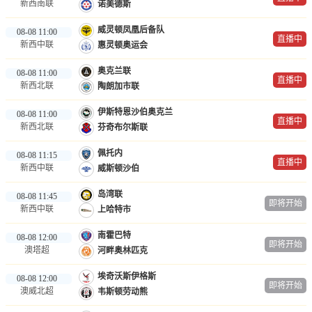
新西南联
诺美德斯
威灵顿凤凰后备队
08-08 11:00
直播中
新西中联
惠灵顿奥运会
奥克兰联
08-08 11:00
直播中
新西北联
陶朗加市联
伊斯特恩沙伯奥克兰
08-08 11:00
直播中
新西北联
芬奇布尔斯联
佩托内
08-08 11:15
直播中
新西中联
威斯顿沙伯
岛湾联
08-08 11:45
即将开始
新西中联
上哈特市
南霍巴特
08-08 12:00
即将开始
澳塔超
河畔奥林匹克
埃奇沃斯伊格斯
08-08 12:00
即将开始
澳威北超
韦斯顿劳动熊