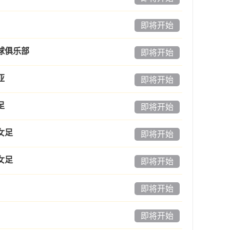
即将开始
球俱乐部
即将开始
亚
即将开始
足
即将开始
女足
即将开始
女足
即将开始
即将开始
即将开始