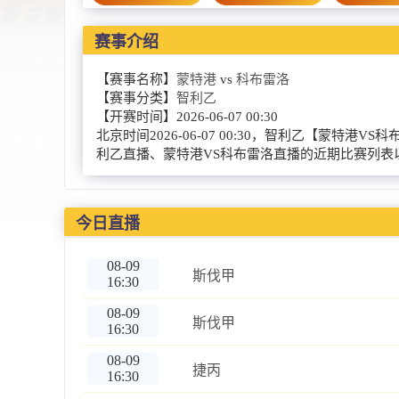
赛事介绍
【赛事名称】
蒙特港
vs
科布雷洛
【赛事分类】
智利乙
【开赛时间】
2026-06-07 00:30
北京时间2026-06-07 00:30，智利乙【
利乙直播、蒙特港VS科布雷洛直播的近期比赛列表
今日直播
08-09
斯伐甲
16:30
08-09
斯伐甲
16:30
08-09
捷丙
16:30