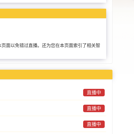
前收藏本页面以免错过直播。还为您在本页面索引了相关智
直播中
直播中
直播中