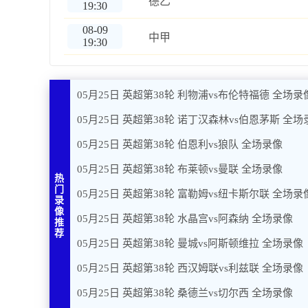
德乙
19:30
08-09
中甲
19:30
05月25日 英超第38轮 利物浦vs布伦特福德 全场录
05月25日 英超第38轮 诺丁汉森林vs伯恩茅斯 全场
05月25日 英超第38轮 伯恩利vs狼队 全场录像
05月25日 英超第38轮 布莱顿vs曼联 全场录像
热
门
05月25日 英超第38轮 富勒姆vs纽卡斯尔联 全场录
录
像
05月25日 英超第38轮 水晶宫vs阿森纳 全场录像
推
荐
05月25日 英超第38轮 曼城vs阿斯顿维拉 全场录像
05月25日 英超第38轮 西汉姆联vs利兹联 全场录像
05月25日 英超第38轮 桑德兰vs切尔西 全场录像