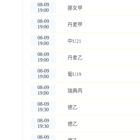
08-09
挪女甲
19:00
08-09
丹麦甲
19:00
08-09
中U21
19:00
08-09
丹麦乙
19:00
08-09
葡U19
19:00
08-09
瑞典丙
19:00
08-09
德乙
19:30
08-09
德乙
19:30
08-09