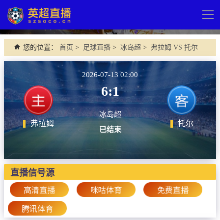
导
航
网站首页
您的位置：
首页
>
足球直播
>
冰岛超
>
弗拉姆 VS 托尔
英超直播
2026-07-13 02:00
足球直播
6:1
英超
冰岛超
德甲
弗拉姆
托尔
已结束
法甲
西甲
直播信号源
意甲
高清直播
咪咕体育
免费直播
欧冠杯
腾讯体育
中超