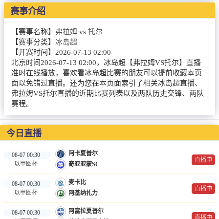
赛事介绍
篮球直播
NBA
【赛事名称】
弗拉姆
vs
托尔
【赛事分类】
冰岛超
CBA
【开赛时间】
2026-07-13 02:00
北京时间2026-07-13 02:00，冰岛超【弗拉姆VS托尔】直播
英超录像
准时在线播放，喜欢看冰岛超比赛的朋友可以提前收藏本页
面以免错过直播。还为您在本页面索引了相关冰岛超直播、
弗拉姆VS托尔直播的近期比赛列表以及两队历史交锋、两队
英超资讯
赛程。
体育词条
今日直播
阿卡夏普尔
08-07 00:30
直播中
以甲图杯
奇亚亚蒙SC
麦卡比
08-07 00:30
直播中
以甲图杯
阿基纳扎力
阿富拉夏普尔
08-07 00:30
直播中