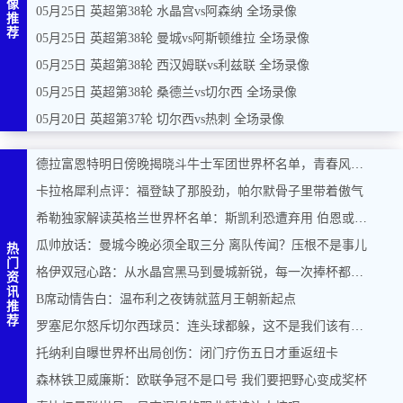
像
05月25日 英超第38轮 水晶宫vs阿森纳 全场录像
推
荐
05月25日 英超第38轮 曼城vs阿斯顿维拉 全场录像
05月25日 英超第38轮 西汉姆联vs利兹联 全场录像
05月25日 英超第38轮 桑德兰vs切尔西 全场录像
05月20日 英超第37轮 切尔西vs热刺 全场录像
德拉富恩特明日傍晚揭晓斗牛士军团世界杯名单，青春风暴能否席卷美加墨？
卡拉格犀利点评：福登缺了那股劲，帕尔默骨子里带着傲气
希勒独家解读英格兰世界杯名单：斯凯利恐遭弃用 伯恩或力压马奎尔入围
瓜帅放话：曼城今晚必须全取三分 离队传闻？压根不是事儿
热
门
格伊双冠心路：从水晶宫黑马到曼城新锐，每一次捧杯都是奇迹
资
讯
B席动情告白：温布利之夜铸就蓝月王朝新起点
推
荐
罗塞尼尔怒斥切尔西球员：连头球都躲，这不是我们该有的样子
托纳利自曝世界杯出局创伤：闭门疗伤五日才重返纽卡
森林铁卫威廉斯：欧联争冠不是口号 我们要把野心变成奖杯