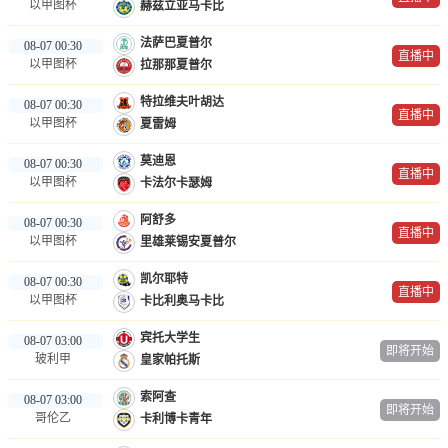
以甲图杯
赫兹立亚马卡比
法萨巴夏普尔
08-07 00:30
直播中
以甲图杯
拉那那夏普尔
特拉维夫叶胡达
08-07 00:30
直播中
以甲图杯
夏雷姆
莫迪恩
08-07 00:30
直播中
以甲图杯
卡法尔卡瑟姆
阿舒多
08-07 00:30
直播中
以甲图杯
里雄莱锡安夏普尔
凯尔耶特
08-07 00:30
直播中
以甲图杯
卡比利奥马卡比
宾托大学生
08-07 03:00
即将开始
玻利甲
皇家帕托斯
索阿查
08-07 03:00
即将开始
哥伦乙
卡利博卡青年