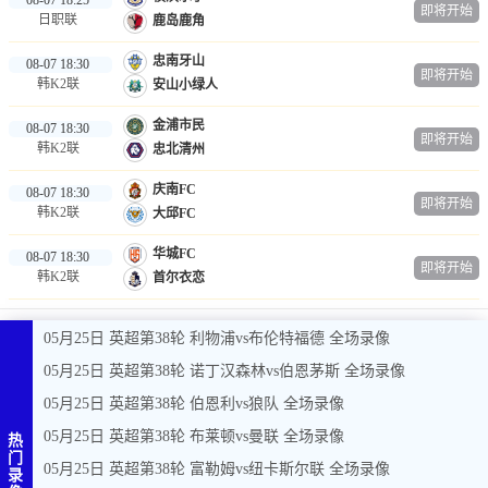
即将开始
日职联
鹿岛鹿角
忠南牙山
08-07 18:30
即将开始
韩K2联
安山小绿人
金浦市民
08-07 18:30
即将开始
韩K2联
忠北清州
庆南FC
08-07 18:30
即将开始
韩K2联
大邱FC
华城FC
08-07 18:30
即将开始
韩K2联
首尔衣恋
05月25日 英超第38轮 利物浦vs布伦特福德 全场录像
05月25日 英超第38轮 诺丁汉森林vs伯恩茅斯 全场录像
05月25日 英超第38轮 伯恩利vs狼队 全场录像
05月25日 英超第38轮 布莱顿vs曼联 全场录像
热
门
05月25日 英超第38轮 富勒姆vs纽卡斯尔联 全场录像
录