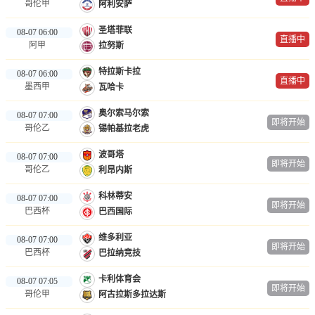
哥伦甲
阿利安萨
圣塔菲联
08-07 06:00
直播中
阿甲
拉努斯
特拉斯卡拉
08-07 06:00
直播中
墨西甲
瓦哈卡
奥尔索马尔索
08-07 07:00
即将开始
哥伦乙
锡帕基拉老虎
波哥塔
08-07 07:00
即将开始
哥伦乙
利昂内斯
科林蒂安
08-07 07:00
即将开始
巴西杯
巴西国际
维多利亚
08-07 07:00
即将开始
巴西杯
巴拉纳竞技
卡利体育会
08-07 07:05
即将开始
哥伦甲
阿古拉斯多拉达斯