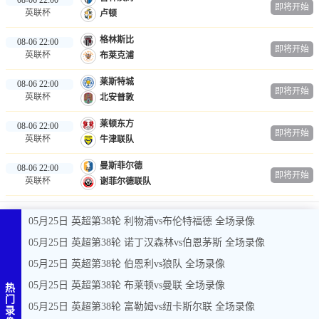
即将开始
英联杯
卢顿
格林斯比
08-06 22:00
即将开始
英联杯
布莱克浦
莱斯特城
08-06 22:00
即将开始
英联杯
北安普敦
莱顿东方
08-06 22:00
即将开始
英联杯
牛津联队
曼斯菲尔德
08-06 22:00
即将开始
英联杯
谢菲尔德联队
05月25日 英超第38轮 利物浦vs布伦特福德 全场录像
05月25日 英超第38轮 诺丁汉森林vs伯恩茅斯 全场录像
05月25日 英超第38轮 伯恩利vs狼队 全场录像
05月25日 英超第38轮 布莱顿vs曼联 全场录像
热
门
05月25日 英超第38轮 富勒姆vs纽卡斯尔联 全场录像
录