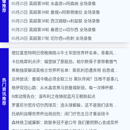
像
05月25日 英超第38轮 水晶宫vs阿森纳 全场录像
推
荐
05月25日 英超第38轮 曼城vs阿斯顿维拉 全场录像
05月25日 英超第38轮 西汉姆联vs利兹联 全场录像
05月25日 英超第38轮 桑德兰vs切尔西 全场录像
05月20日 英超第37轮 切尔西vs热刺 全场录像
德拉富恩特明日傍晚揭晓斗牛士军团世界杯名单，青春风暴能否席卷美加墨？
卡拉格犀利点评：福登缺了那股劲，帕尔默骨子里带着傲气
希勒独家解读英格兰世界杯名单：斯凯利恐遭弃用 伯恩或力压马奎尔入围
瓜帅放话：曼城今晚必须全取三分 离队传闻？压根不是事儿
热
门
格伊双冠心路：从水晶宫黑马到曼城新锐，每一次捧杯都是奇迹
资
讯
B席动情告白：温布利之夜铸就蓝月王朝新起点
推
荐
罗塞尼尔怒斥切尔西球员：连头球都躲，这不是我们该有的样子
托纳利自曝世界杯出局创伤：闭门疗伤五日才重返纽卡
森林铁卫威廉斯：欧联争冠不是口号 我们要把野心变成奖杯