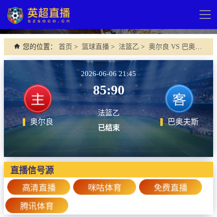
导
航
网站首页
您的位置：
首页
>
篮球直播
>
法篮乙
>
奥尔良 VS 巴奥夫斯
英超直播
2026-06-06 21:45
足球直播
85:90
英超
法篮乙
德甲
奥尔良
巴奥夫斯
已结束
法甲
西甲
直播信号源
意甲
高清直播
咪咕体育
免费直播
欧冠杯
腾讯体育
中超