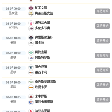
矿工女篮
08-07 09:00
即将开始
墨女篮
梅莱亚斯女篮
波特兰火焰
08-07 10:00
即将开始
WNBA
多伦多节奏
弗雷斯尼洛虾
08-07 10:00
即将开始
墨联
潘多拉
阿比查斯
08-07 10:00
即将开始
墨联
阿斯特罗斯
银色巨狼
08-07 10:00
即将开始
墨联
墨西卡利
桑托斯圣路易斯
08-07 10:00
即将开始
墨联
坎昆卡罗
米拿罗斯
08-07 10:05
即将开始
墨联
哥利卡米诺斯
迪亚布罗斯
08-07 10:15