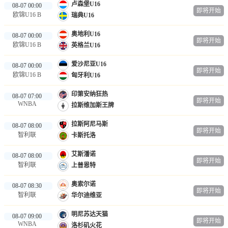
卢森堡U16
08-07 00:00
即将开始
欧锦U16 B
瑞典U16
奥地利U16
08-07 00:00
即将开始
欧锦U16 B
英格兰U16
爱沙尼亚U16
08-07 00:00
即将开始
欧锦U16 B
匈牙利U16
印第安纳狂热
08-07 07:00
即将开始
WNBA
拉斯维加斯王牌
拉斯阿尼马斯
08-07 08:00
即将开始
智利联
卡斯托洛
艾斯潘诺
08-07 08:00
即将开始
智利联
上普恩特
奥索尔诺
08-07 08:30
即将开始
智利联
华尔迪维亚
明尼苏达天猫
08-07 09:00
即将开始
WNBA
洛杉矶火花