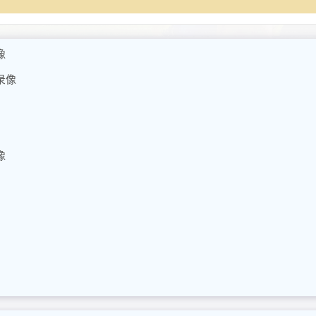
像
录像
像