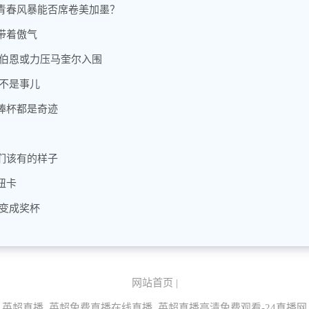
青春风暴能否席卷美加墨？
带着傲气
 伯恩或力压马奎尔入围
不是事儿
捧杯都是奇迹
们该有的样子
纽卡
变成奖杯
网站首页
|
英超直播_英超免费直播在线直播_英超直播高清免费观看-24直播网