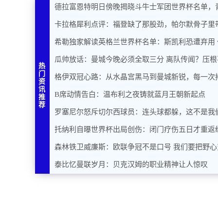
德拉富恩特明日傍晚揭晓斗牛士军团世界杯名单，
卡拉格犀利点评：福登缺了那股劲，帕尔默骨子里
希勒独家解读英格兰世界杯名单：斯凯利恐遭弃用
瓜帅放话：曼城今晚必须全取三分 离队传闻？压根
热
门
格伊双冠心路：从水晶宫黑马到曼城新锐，每一次
资
讯
B席动情告白：温布利之夜铸就蓝月王朝新起点
推
荐
罗塞尼尔怒斥切尔西球员：连头球都躲，这不是我
托纳利自曝世界杯出局创伤：闭门疗伤五日才重返
森林铁卫威廉斯：欧联争冠不是口号 我们要把野心
泰比忆曼联岁月：贝克汉姆的职业精神让人惊叹