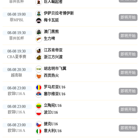
菲州长杯
巨人崛起者
伊萨贝拉考博伊斯
08-08 19:00
即将开始
菲MPBL
梅卡瓦延
澳门黑熊
08-08 19:30
即将开始
菲州长杯
生力啤
江苏肯帝亚
08-08 19:30
即将开始
CBA夏季赛
浙江方兴渡
胡志明市飞翼
08-08 20:30
即将开始
越南联
西贡热火
罗马尼亚U16
08-08 23:00
即将开始
欧锦U16 A
塞尔维亚U16
立陶宛U16
08-08 23:00
即将开始
欧锦U16 A
波兰U16
捷克U16
08-08 23:00
即将开始
欧锦U16 A
意大利U16