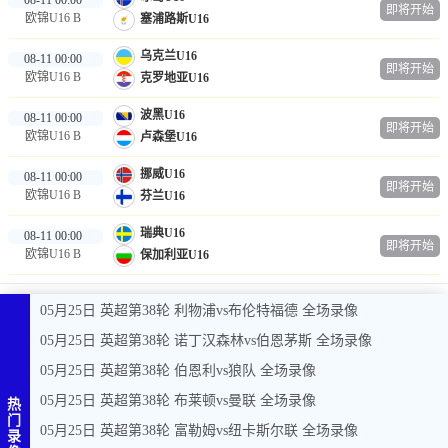
即将开始
欧锦U16 B
塞浦路斯U16
乌克兰U16
08-11 00:00
即将开始
欧锦U16 B
克罗地亚U16
波黑U16
08-11 00:00
即将开始
欧锦U16 B
卢森堡U16
挪威U16
08-11 00:00
即将开始
欧锦U16 B
芬兰U16
瑞典U16
08-11 00:00
即将开始
欧锦U16 B
保加利亚U16
05月25日 英超第38轮 利物浦vs布伦特福德 全场录像
05月25日 英超第38轮 诺丁汉森林vs伯恩茅斯 全场录像
05月25日 英超第38轮 伯恩利vs狼队 全场录像
05月25日 英超第38轮 布莱顿vs曼联 全场录像
热
门
05月25日 英超第38轮 富勒姆vs纽卡斯尔联 全场录像
录