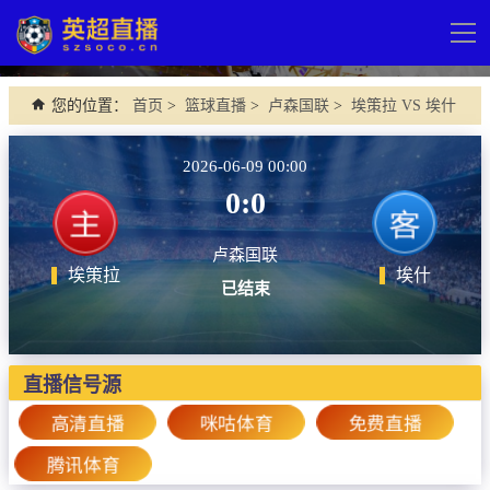
导
航
网站首页
您的位置：
首页
>
篮球直播
>
卢森国联
>
埃策拉 VS 埃什
英超直播
2026-06-09 00:00
足球直播
0:0
英超
卢森国联
德甲
埃策拉
埃什
已结束
法甲
西甲
直播信号源
意甲
高清直播
咪咕体育
免费直播
欧冠杯
腾讯体育
中超