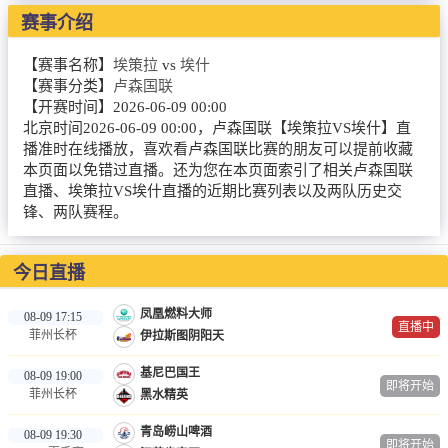
赛事介绍
篮球直播
NBA
【赛事名称】
埃策拉
vs
埃什
【赛事分类】
卢森国联
CBA
【开赛时间】
2026-06-09 00:00
北京时间2026-06-09 00:00，卢森国联【埃策拉VS埃什】直
英超录像
播准时在线播放，喜欢看卢森国联比赛的朋友可以提前收藏
本页面以免错过直播。还为您在本页面索引了相关卢森国联
直播、埃策拉VS埃什直播的近期比赛列表以及两队历史交
英超资讯
锋、两队赛程。
体育词条
今日直播
凤凰燃料大师
08-09 17:15
直播中
菲州长杯
伊拉斯图阴阳天
基尼巴国王
08-09 19:00
即将开始
菲州长杯
黑水精英
青岛崂山啤酒
08-09 19:30
即将开始