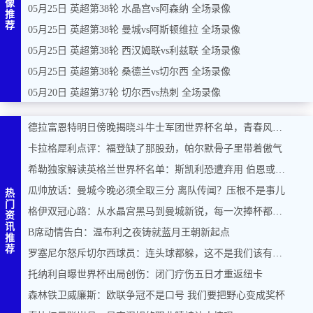
像
05月25日 英超第38轮 水晶宫vs阿森纳 全场录像
推
荐
05月25日 英超第38轮 曼城vs阿斯顿维拉 全场录像
05月25日 英超第38轮 西汉姆联vs利兹联 全场录像
05月25日 英超第38轮 桑德兰vs切尔西 全场录像
05月20日 英超第37轮 切尔西vs热刺 全场录像
德拉富恩特明日傍晚揭晓斗牛士军团世界杯名单，青春风暴能否席卷美加墨？
卡拉格犀利点评：福登缺了那股劲，帕尔默骨子里带着傲气
希勒独家解读英格兰世界杯名单：斯凯利恐遭弃用 伯恩或力压马奎尔入围
瓜帅放话：曼城今晚必须全取三分 离队传闻？压根不是事儿
热
门
格伊双冠心路：从水晶宫黑马到曼城新锐，每一次捧杯都是奇迹
资
讯
B席动情告白：温布利之夜铸就蓝月王朝新起点
推
荐
罗塞尼尔怒斥切尔西球员：连头球都躲，这不是我们该有的样子
托纳利自曝世界杯出局创伤：闭门疗伤五日才重返纽卡
森林铁卫威廉斯：欧联争冠不是口号 我们要把野心变成奖杯