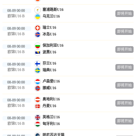
塞浦路斯U16
08-09 00:00
即将开始
欧锦U16 B
乌克兰U16
瑞士U16
08-09 00:00
即将开始
欧锦U16 B
冰岛U16
保加利亚U16
08-09 00:00
即将开始
欧锦U16 B
波黑U16
芬兰U16
08-09 00:00
即将开始
欧锦U16 B
瑞典U16
卢森堡U16
08-09 00:00
即将开始
欧锦U16 B
挪威U16
奥地利U16
08-09 00:00
即将开始
欧锦U16 B
丹麦U16
英格兰U16
08-09 00:00
即将开始
欧锦U16 B
匈牙利U16
明尼苏达天猫