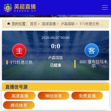
导
航
网站首页
您的位置：
首页
>
篮球直播
>
卢森国联
>
T71杜德兰热 VS BBC曼布拉马木尔
英超直播
2026-06-07 00:00
足球直播
0:0
英超
卢森国联
BBC曼布拉马木
德甲
T71杜德兰热
已结束
尔
法甲
西甲
直播信号源
意甲
高清直播
咪咕体育
免费直播
欧冠杯
腾讯体育
中超