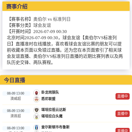
赛事介绍
篮球直播
NBA
【赛事名称】
奥伯尔
vs
标准列日
【赛事分类】
球会友谊
CBA
【开赛时间】
2026-07-09 00:30
北京时间2026-07-09 00:30，球会友谊【奥伯尔VS标准列
英超录像
日】直播准时在线播放，喜欢看球会友谊比赛的朋友可以提
前收藏本页面以免错过直播。还为您在本页面索引了相关球
会友谊直播、奥伯尔VS标准列日直播的近期比赛列表以及两
英超资讯
队历史交锋、两队赛程。
体育词条
今日直播
卧龙岗狼队
08-09 13:00
直播中
澳威超
悉尼联盟
堪培拉祖云达斯
08-09 13:00
直播中
澳首超
堪培拉白头鹰
查尔斯顿市布鲁斯
08-09 13:00
直播中