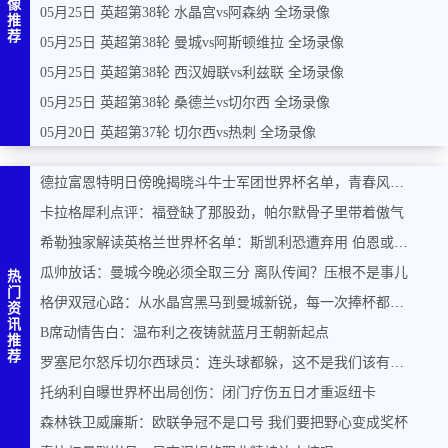
像
05月25日 英超第38轮 水晶宫vs阿森纳 全场录像
推
荐
05月25日 英超第38轮 曼城vs阿斯顿维拉 全场录像
05月25日 英超第38轮 西汉姆联vs利兹联 全场录像
05月25日 英超第38轮 桑德兰vs切尔西 全场录像
05月20日 英超第37轮 切尔西vs热刺 全场录像
德拉富恩特明日傍晚揭晓斗牛士军团世界杯名单，青春风暴能否席卷美加墨？
卡拉格犀利点评：福登缺了那股劲，帕尔默骨子里带着傲气
希勒独家解读英格兰世界杯名单：斯凯利恐遭弃用 伯恩或力压马奎尔入围
瓜帅放话：曼城今晚必须全取三分 离队传闻？压根不是事儿
热
门
格伊双冠心路：从水晶宫黑马到曼城新锐，每一次捧杯都是奇迹
资
讯
B席动情告白：温布利之夜铸就蓝月王朝新起点
推
荐
罗塞尼尔怒斥切尔西球员：连头球都躲，这不是我们该有的样子
托纳利自曝世界杯出局创伤：闭门疗伤五日才重返纽卡
森林铁卫威廉斯：欧联争冠不是口号 我们要把野心变成奖杯