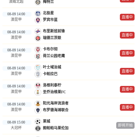
澳威北超
梅特兰
北极星
08-09 14:00
直播中
澳昆甲
罗宾市蓝
布里斯班前锋
08-09 14:00
直播中
澳昆甲
瑞德兰茨联
卡布尔彻
08-09 14:00
直播中
澳昆甲
荷兰公园老鹰
叶士域治城
08-09 14:00
直播中
澳昆甲
卡帕拉巴
洛根利泰柠
08-09 14:00
直播中
澳昆甲
圣乔治维莱FC
阳光海岸流浪者
08-09 14:00
直播中
澳昆甲
布罗德海滩联合
莱城
08-09 15:00
即将开始
大冠杯
图帕帕马莱伦加