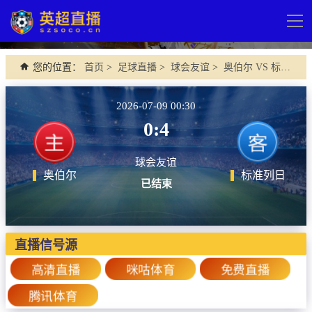
导
航
网站首页
您的位置：
首页
>
足球直播
>
球会友谊
>
奥伯尔 VS 标准列日
英超直播
2026-07-09 00:30
足球直播
0:4
英超
球会友谊
德甲
奥伯尔
标准列日
已结束
法甲
西甲
直播信号源
意甲
高清直播
咪咕体育
免费直播
欧冠杯
腾讯体育
中超