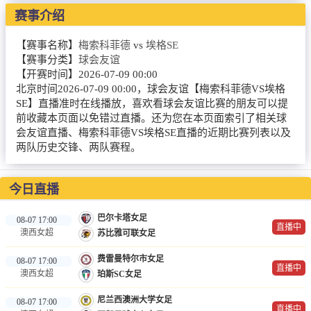
赛事介绍
篮球直播
NBA
【赛事名称】
梅索科菲德
vs
埃格SE
【赛事分类】
球会友谊
CBA
【开赛时间】
2026-07-09 00:00
北京时间2026-07-09 00:00，球会友谊【梅索科菲德VS埃格
英超录像
SE】直播准时在线播放，喜欢看球会友谊比赛的朋友可以提
前收藏本页面以免错过直播。还为您在本页面索引了相关球
会友谊直播、梅索科菲德VS埃格SE直播的近期比赛列表以及
英超资讯
两队历史交锋、两队赛程。
体育词条
今日直播
巴尔卡塔女足
08-07 17:00
直播中
澳西女超
苏比雅可联女足
费雷曼特尔市女足
08-07 17:00
直播中
澳西女超
珀斯SC女足
尼兰西澳洲大学女足
08-07 17:00
直播中