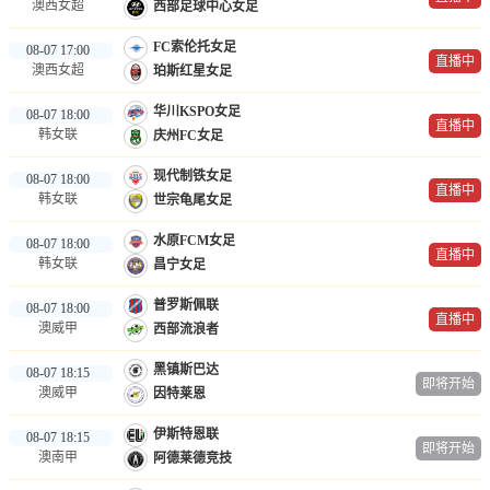
澳西女超
西部足球中心女足
FC索伦托女足
08-07 17:00
直播中
澳西女超
珀斯红星女足
华川KSPO女足
08-07 18:00
直播中
韩女联
庆州FC女足
现代制铁女足
08-07 18:00
直播中
韩女联
世宗龟尾女足
水原FCM女足
08-07 18:00
直播中
韩女联
昌宁女足
普罗斯佩联
08-07 18:00
直播中
澳威甲
西部流浪者
黑镇斯巴达
08-07 18:15
即将开始
澳威甲
因特莱恩
伊斯特恩联
08-07 18:15
即将开始
澳南甲
阿德莱德竞技