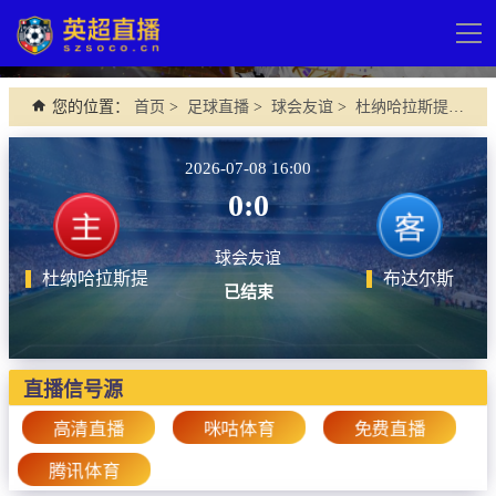
导
航
网站首页
您的位置：
首页
>
足球直播
>
球会友谊
>
杜纳哈拉斯提 VS 布达尔斯
英超直播
2026-07-08 16:00
足球直播
0:0
英超
球会友谊
德甲
杜纳哈拉斯提
布达尔斯
已结束
法甲
西甲
直播信号源
意甲
高清直播
咪咕体育
免费直播
欧冠杯
腾讯体育
中超