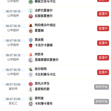
以甲图杯
赫兹立亚马卡比
法萨巴夏普尔
08-07 00:30
直播中
以甲图杯
拉那那夏普尔
特拉维夫叶胡达
08-07 00:30
直播中
以甲图杯
夏雷姆
莫迪恩
08-07 00:30
直播中
以甲图杯
卡法尔卡瑟姆
阿舒多
08-07 00:30
直播中
以甲图杯
里雄莱锡安夏普尔
凯尔耶特
08-07 00:30
直播中
以甲图杯
卡比利奥马卡比
宾托大学生
08-07 03:00
即将开始
玻利甲
皇家帕托斯
索阿查
08-07 03:00
即将开始
哥伦乙
卡利博卡青年