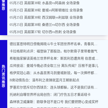
像
05月25日 英超第38轮 水晶宫vs阿森纳 全场录像
推
荐
05月25日 英超第38轮 曼城vs阿斯顿维拉 全场录像
05月25日 英超第38轮 西汉姆联vs利兹联 全场录像
05月25日 英超第38轮 桑德兰vs切尔西 全场录像
05月20日 英超第37轮 切尔西vs热刺 全场录像
德拉富恩特明日傍晚揭晓斗牛士军团世界杯名单，青春风暴能否席卷美加墨？
卡拉格犀利点评：福登缺了那股劲，帕尔默骨子里带着傲气
希勒独家解读英格兰世界杯名单：斯凯利恐遭弃用 伯恩或力压马奎尔入围
瓜帅放话：曼城今晚必须全取三分 离队传闻？压根不是事儿
热
门
格伊双冠心路：从水晶宫黑马到曼城新锐，每一次捧杯都是奇迹
资
讯
B席动情告白：温布利之夜铸就蓝月王朝新起点
推
荐
罗塞尼尔怒斥切尔西球员：连头球都躲，这不是我们该有的样子
托纳利自曝世界杯出局创伤：闭门疗伤五日才重返纽卡
森林铁卫威廉斯：欧联争冠不是口号 我们要把野心变成奖杯