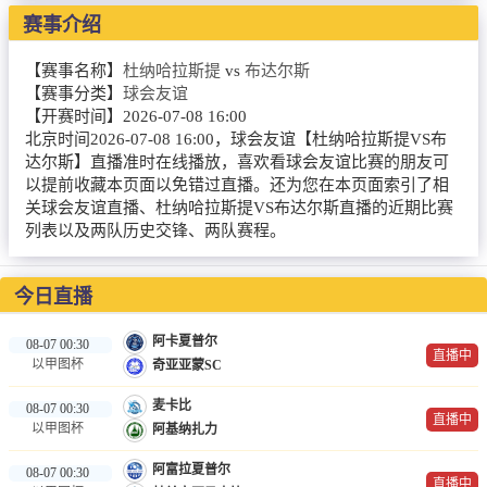
赛事介绍
篮球直播
NBA
【赛事名称】
杜纳哈拉斯提
vs
布达尔斯
【赛事分类】
球会友谊
CBA
【开赛时间】
2026-07-08 16:00
北京时间2026-07-08 16:00，球会友谊【杜纳哈拉斯提VS布
英超录像
达尔斯】直播准时在线播放，喜欢看球会友谊比赛的朋友可
以提前收藏本页面以免错过直播。还为您在本页面索引了相
关球会友谊直播、杜纳哈拉斯提VS布达尔斯直播的近期比赛
英超资讯
列表以及两队历史交锋、两队赛程。
体育词条
今日直播
阿卡夏普尔
08-07 00:30
直播中
以甲图杯
奇亚亚蒙SC
麦卡比
08-07 00:30
直播中
以甲图杯
阿基纳扎力
阿富拉夏普尔
08-07 00:30
直播中