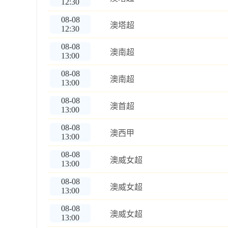
12:30
08-08
澳塔超
12:30
08-08
澳南超
13:00
08-08
澳南超
13:00
08-08
澳首超
13:00
08-08
澳西甲
13:00
08-08
澳威女超
13:00
08-08
澳威女超
13:00
08-08
澳威女超
13:00