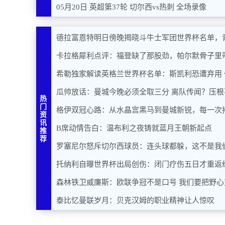
05月20日 英超第37轮 切尔西vs热刺 全场录像
德拉富恩特明日傍晚揭晓斗牛士军团世界杯名单，
卡拉格犀利点评：福登缺了那股劲，帕尔默骨子里
希勒独家解读英格兰世界杯名单：斯凯利恐遭弃用
瓜帅放话：曼城今晚必须全取三分 离队传闻？压根
热
门
格伊双冠心路：从水晶宫黑马到曼城新锐，每一次
资
讯
B席动情告白：温布利之夜铸就蓝月王朝新起点
推
荐
罗塞尼尔怒斥切尔西球员：连头球都躲，这不是我
托纳利自曝世界杯出局创伤：闭门疗伤五日才重返
森林铁卫威廉斯：欧联争冠不是口号 我们要把野心
泰比忆曼联岁月：贝克汉姆的职业精神让人惊叹