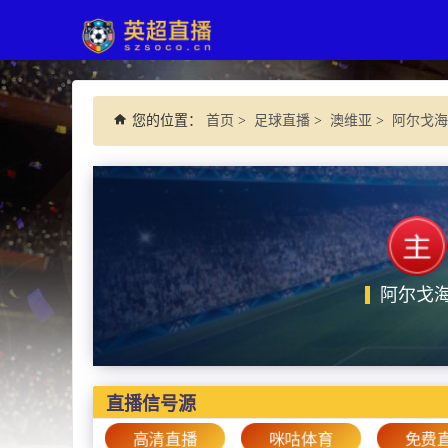
您的位置：
首页
>
足球直播
>
澳维亚
>
阿尔戈海
阿尔戈
直播信号源
高清直播
咪咕体育
免费