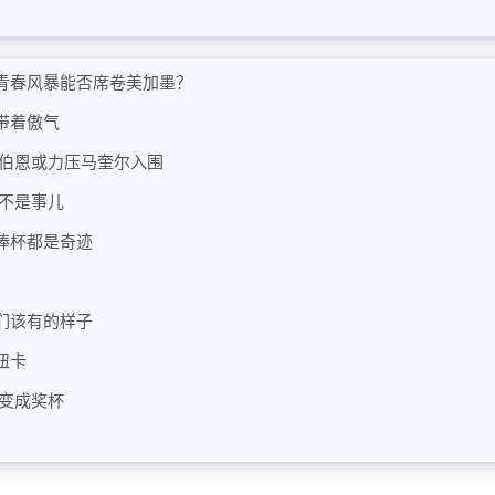
青春风暴能否席卷美加墨？
带着傲气
 伯恩或力压马奎尔入围
不是事儿
捧杯都是奇迹
们该有的样子
纽卡
变成奖杯