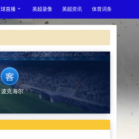
篮球直播
英超录像
英超资讯
体育词条
波克海尔