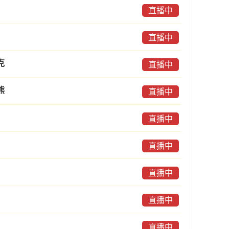
直播中
直播中
克
直播中
熊
直播中
直播中
直播中
直播中
直播中
直播中