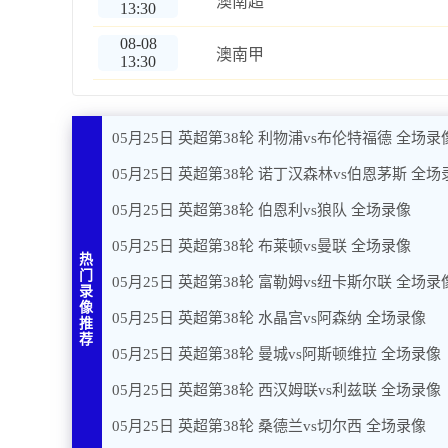
澳南超
13:30
08-08
澳南甲
13:30
05月25日 英超第38轮 利物浦vs布伦特福德 全场录
05月25日 英超第38轮 诺丁汉森林vs伯恩茅斯 全场
05月25日 英超第38轮 伯恩利vs狼队 全场录像
05月25日 英超第38轮 布莱顿vs曼联 全场录像
热
门
05月25日 英超第38轮 富勒姆vs纽卡斯尔联 全场录
录
像
05月25日 英超第38轮 水晶宫vs阿森纳 全场录像
推
荐
05月25日 英超第38轮 曼城vs阿斯顿维拉 全场录像
05月25日 英超第38轮 西汉姆联vs利兹联 全场录像
05月25日 英超第38轮 桑德兰vs切尔西 全场录像