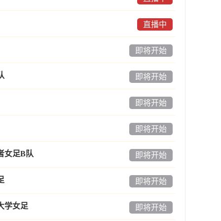
直播中
即将开始
队
即将开始
即将开始
即将开始
者女足B队
即将开始
足
即将开始
大学女足
即将开始