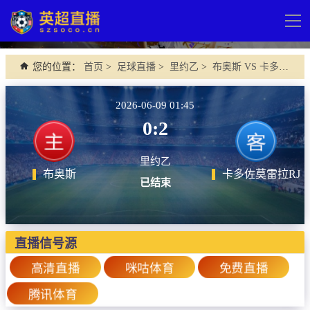
导
航
网站首页
您的位置：
首页
>
足球直播
>
里约乙
>
布奥斯 VS 卡多佐莫雷拉RJ
英超直播
2026-06-09 01:45
足球直播
0:2
英超
里约乙
德甲
布奥斯
卡多佐莫雷拉RJ
已结束
法甲
西甲
直播信号源
意甲
高清直播
咪咕体育
免费直播
欧冠杯
腾讯体育
中超