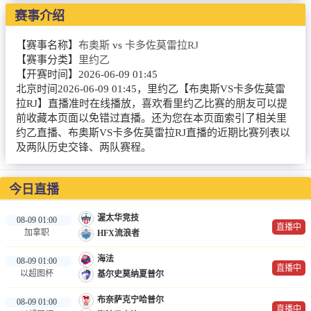
赛事介绍
篮球直播
NBA
【赛事名称】
布奥斯
vs
卡多佐莫雷拉RJ
【赛事分类】
里约乙
CBA
【开赛时间】
2026-06-09 01:45
北京时间2026-06-09 01:45，里约乙【布奥斯VS卡多佐莫雷
英超录像
拉RJ】直播准时在线播放，喜欢看里约乙比赛的朋友可以提
前收藏本页面以免错过直播。还为您在本页面索引了相关里
约乙直播、布奥斯VS卡多佐莫雷拉RJ直播的近期比赛列表以
英超资讯
及两队历史交锋、两队赛程。
体育词条
今日直播
渥太华竞技
08-09 01:00
直播中
加拿职
HFX流浪者
海法
08-09 01:00
直播中
以超图杯
基尔史莫纳夏普尔
布奈萨克宁哈普尔
08-09 01:00
直播中