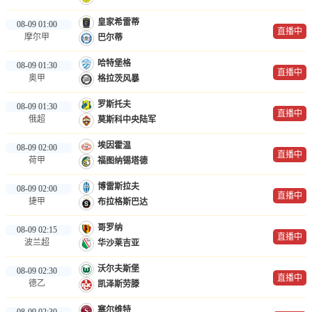
皇家希雷蒂
08-09 01:00
直播中
摩尔甲
巴尔蒂
哈特堡格
08-09 01:30
直播中
奥甲
格拉茨风暴
罗斯托夫
08-09 01:30
直播中
俄超
莫斯科中央陆军
埃因霍温
08-09 02:00
直播中
荷甲
福图纳锡塔德
博雷斯拉夫
08-09 02:00
直播中
捷甲
布拉格斯巴达
哥罗纳
08-09 02:15
直播中
波兰超
华沙莱吉亚
沃尔夫斯堡
08-09 02:30
直播中
德乙
凯泽斯劳滕
塞尔维特
08-09 02:30