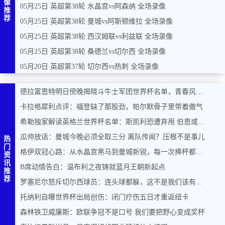
像
05月25日 英超第38轮 水晶宫vs阿森纳 全场录像
推
荐
05月25日 英超第38轮 曼城vs阿斯顿维拉 全场录像
05月25日 英超第38轮 西汉姆联vs利兹联 全场录像
05月25日 英超第38轮 桑德兰vs切尔西 全场录像
05月20日 英超第37轮 切尔西vs热刺 全场录像
德拉富恩特明日傍晚揭晓斗牛士军团世界杯名单，青春风暴能否席卷美加墨？
卡拉格犀利点评：福登缺了那股劲，帕尔默骨子里带着傲气
希勒独家解读英格兰世界杯名单：斯凯利恐遭弃用 伯恩或力压马奎尔入围
瓜帅放话：曼城今晚必须全取三分 离队传闻？压根不是事儿
热
门
格伊双冠心路：从水晶宫黑马到曼城新锐，每一次捧杯都是奇迹
资
讯
B席动情告白：温布利之夜铸就蓝月王朝新起点
推
荐
罗塞尼尔怒斥切尔西球员：连头球都躲，这不是我们该有的样子
托纳利自曝世界杯出局创伤：闭门疗伤五日才重返纽卡
森林铁卫威廉斯：欧联争冠不是口号 我们要把野心变成奖杯