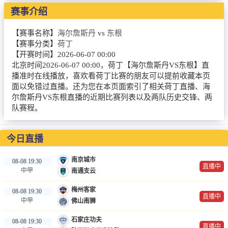
赛事介绍
篮球直播
NBA
【赛事名称】
海尔詹斯丹
vs
东根
【赛事分类】
荷丁
CBA
【开赛时间】
2026-06-07 00:00
北京时间2026-06-07 00:00，荷丁【海尔詹斯丹VS东根】直
英超录像
播准时在线播放，喜欢看荷丁比赛的朋友可以提前收藏本页
面以免错过直播。还为您在本页面索引了相关荷丁直播、海
尔詹斯丹VS东根直播的近期比赛列表以及两队历史交锋、两
英超资讯
队赛程。
体育词条
今日直播
南京城市
08-08 19:30
直播中
中甲
南通支云
梅州客家
08-08 19:30
直播中
中甲
佛山南狮
石家庄功夫
08-08 19:30
直播中