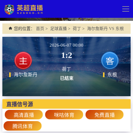
导
航
网站首页
您的位置：
首页
>
足球直播
>
荷丁
>
海尔詹斯丹 VS 东根
英超直播
2026-06-07 00:00
足球直播
1:2
英超
荷丁
德甲
海尔詹斯丹
东根
已结束
法甲
西甲
直播信号源
意甲
高清直播
咪咕体育
免费直播
欧冠杯
腾讯体育
中超