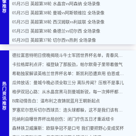
像
05月25日 英超第38轮 水晶宫vs阿森纳 全场录像
推
荐
05月25日 英超第38轮 曼城vs阿斯顿维拉 全场录像
05月25日 英超第38轮 西汉姆联vs利兹联 全场录像
05月25日 英超第38轮 桑德兰vs切尔西 全场录像
05月20日 英超第37轮 切尔西vs热刺 全场录像
德拉富恩特明日傍晚揭晓斗牛士军团世界杯名单，青春风暴能否席卷美加墨？
卡拉格犀利点评：福登缺了那股劲，帕尔默骨子里带着傲气
希勒独家解读英格兰世界杯名单：斯凯利恐遭弃用 伯恩或力压马奎尔入围
瓜帅放话：曼城今晚必须全取三分 离队传闻？压根不是事儿
热
门
格伊双冠心路：从水晶宫黑马到曼城新锐，每一次捧杯都是奇迹
资
讯
B席动情告白：温布利之夜铸就蓝月王朝新起点
推
荐
罗塞尼尔怒斥切尔西球员：连头球都躲，这不是我们该有的样子
托纳利自曝世界杯出局创伤：闭门疗伤五日才重返纽卡
森林铁卫威廉斯：欧联争冠不是口号 我们要把野心变成奖杯