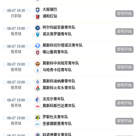
大阪钢巴
08-07 18:30
即将开始
日职联
浦和红钻
阿尔玛兹安泰青年队
08-07 19:00
即将开始
俄青联
诺夫哥罗德青年队
莫斯科切尔塔诺沃青年队
08-07 19:00
即将开始
俄青联
喀山鲁宾青年队
莫斯科中央陆军青年队
08-07 19:00
即将开始
俄青联
马哈奇卡拉青年队
莫斯科迪纳摩青年队
08-07 19:00
即将开始
俄青联
莫斯科火车头青年队
法克尔青年队
08-07 19:00
即将开始
俄青联
莫斯科斯巴达青年队
罗斯杜夫青年队
08-07 19:00
即将开始
俄青联
圣彼德斯堡青年队
科诺普廖夫青年队
08-07 19:00