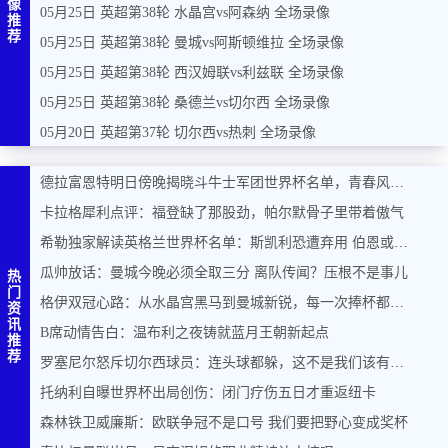
像
05月25日 英超第38轮 水晶宫vs阿森纳 全场录像
推
荐
05月25日 英超第38轮 曼城vs阿斯顿维拉 全场录像
05月25日 英超第38轮 西汉姆联vs利兹联 全场录像
05月25日 英超第38轮 桑德兰vs切尔西 全场录像
05月20日 英超第37轮 切尔西vs热刺 全场录像
德拉富恩特明日傍晚揭晓斗牛士军团世界杯名单，青春风暴能否席卷美加墨？
卡拉格犀利点评：福登缺了那股劲，帕尔默骨子里带着傲气
希勒独家解读英格兰世界杯名单：斯凯利恐遭弃用 伯恩或力压马奎尔入围
瓜帅放话：曼城今晚必须全取三分 离队传闻？压根不是事儿
热
门
格伊双冠心路：从水晶宫黑马到曼城新锐，每一次捧杯都是奇迹
资
讯
B席动情告白：温布利之夜铸就蓝月王朝新起点
推
荐
罗塞尼尔怒斥切尔西球员：连头球都躲，这不是我们该有的样子
托纳利自曝世界杯出局创伤：闭门疗伤五日才重返纽卡
森林铁卫威廉斯：欧联争冠不是口号 我们要把野心变成奖杯