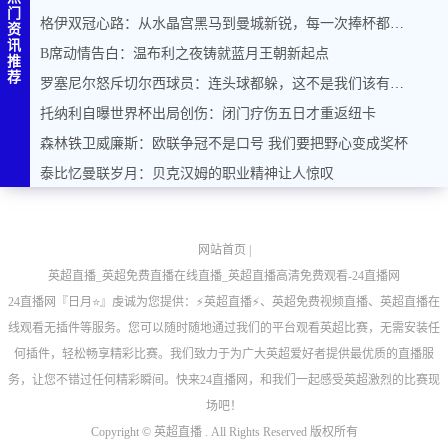
门
格伊双冠心路：从水晶宫黑马到曼城新锐，每一次捧杯都是奇迹
资
讯
B席动情告白：温布利之夜铸就蓝月王朝新起点
推
荐
罗塞尼尔怒斥切尔西球员：连头球都躲，这不是我们该有的样子
托纳利自曝世界杯出局创伤：闭门疗伤五日才重返纽卡
森林铁卫威廉斯：欧联争冠不是口号 我们要把野心变成奖杯
泰比忆曼联岁月：贝克汉姆的职业精神让人惊叹
网站首页
|
英超直播_英超免费直播在线直播_英超直播高清免费观看-24直播网
24直播网『日月⭐』虔诚为您提供：⚡英超直播⚡️、英超免费视频直播、英超直播在
线观看无插件等服务。您可以随时随地通过我们的平台观看英超比赛，无需安装任
何插件，轻松畅享精彩比赛。我们致力于为广大英超爱好者提供最优质的直播服
务，让您不错过任何精彩瞬间。快来24直播网，和我们一起感受英超激烈的比赛现
场吧！
Copyright ©
英超直播 . All Rights Reserved 版权所有