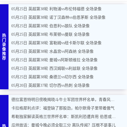
篮球直播
05月25日 英超第38轮 利物浦vs布伦特福德 全场录像
05月25日 英超第38轮 诺丁汉森林vs伯恩茅斯 全场录像
NBA
05月25日 英超第38轮 伯恩利vs狼队 全场录像
CBA
05月25日 英超第38轮 布莱顿vs曼联 全场录像
热
门
英超录像
05月25日 英超第38轮 富勒姆vs纽卡斯尔联 全场录像
录
像
05月25日 英超第38轮 水晶宫vs阿森纳 全场录像
推
英超资讯
荐
05月25日 英超第38轮 曼城vs阿斯顿维拉 全场录像
体育词条
05月25日 英超第38轮 西汉姆联vs利兹联 全场录像
05月25日 英超第38轮 桑德兰vs切尔西 全场录像
05月20日 英超第37轮 切尔西vs热刺 全场录像
德拉富恩特明日傍晚揭晓斗牛士军团世界杯名单，青春风暴能否席卷美加墨？
卡拉格犀利点评：福登缺了那股劲，帕尔默骨子里带着傲气
希勒独家解读英格兰世界杯名单：斯凯利恐遭弃用 伯恩或力压马奎尔入围
瓜帅放话：曼城今晚必须全取三分 离队传闻？压根不是事儿
热