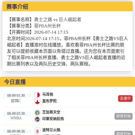
赛事介绍
篮球直播
NBA
【赛事名称】
勇士之路
vs
巨人崛起者
【赛事分类】
菲PBA州长杯
CBA
【开赛时间】
2026-07-14 17:15
北京时间2026-07-14 17:15，菲PBA州长杯【勇士之路VS巨人
英超录像
崛起者】直播准时在线播放，喜欢看菲PBA州长杯比赛的朋
友可以提前收藏本页面以免错过直播。还为您在本页面索引
了相关菲PBA州长杯直播、勇士之路VS巨人崛起者直播的近
英超资讯
期比赛列表以及两队历史交锋、两队赛程。
体育词条
今日直播
马耳他
08-09 01:30
直播中
欧锦C
直布罗陀
芝加哥天空
08-09 03:30
即将开始
WNBA
印第安纳狂热
波特兰火焰
08-09 08:30
即将开始