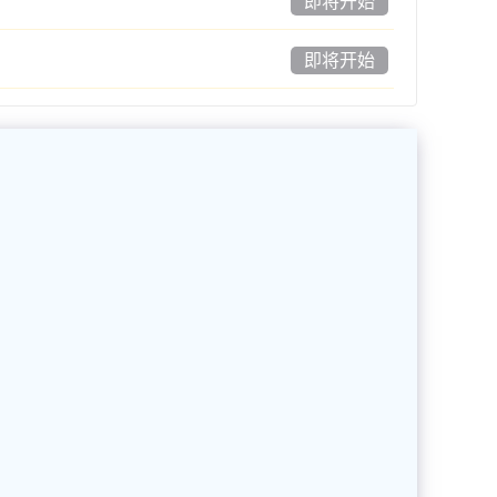
即将开始
即将开始