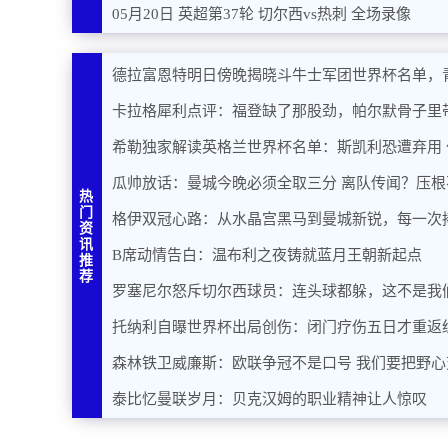
05月20日 英超第37轮 切尔西vs热刺 全场录像
德拉富恩特明日傍晚揭晓斗牛士军团世界杯名单，
卡拉格犀利点评：福登缺了那股劲，帕尔默骨子里
希勒独家解读英格兰世界杯名单：斯凯利恐遭弃用
瓜帅放话：曼城今晚必须全取三分 离队传闻？压根
热
门
格伊双冠心路：从水晶宫黑马到曼城新锐，每一次
资
讯
B席动情告白：温布利之夜铸就蓝月王朝新起点
推
荐
罗塞尼尔怒斥切尔西球员：连头球都躲，这不是我
托纳利自曝世界杯出局创伤：闭门疗伤五日才重返
森林铁卫威廉斯：欧联争冠不是口号 我们要把野心
泰比忆曼联岁月：贝克汉姆的职业精神让人惊叹