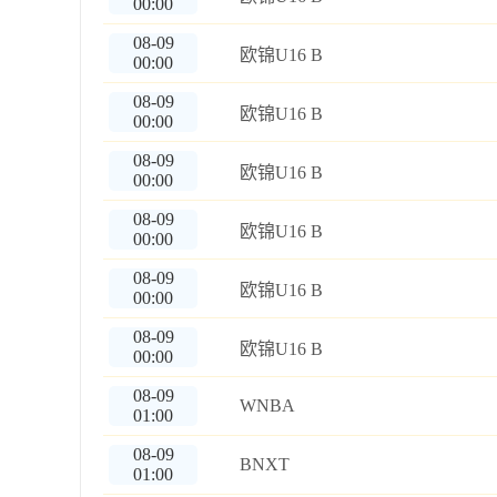
00:00
08-09
欧锦U16 B
00:00
08-09
欧锦U16 B
00:00
08-09
欧锦U16 B
00:00
08-09
欧锦U16 B
00:00
08-09
欧锦U16 B
00:00
08-09
欧锦U16 B
00:00
08-09
WNBA
01:00
08-09
BNXT
01:00