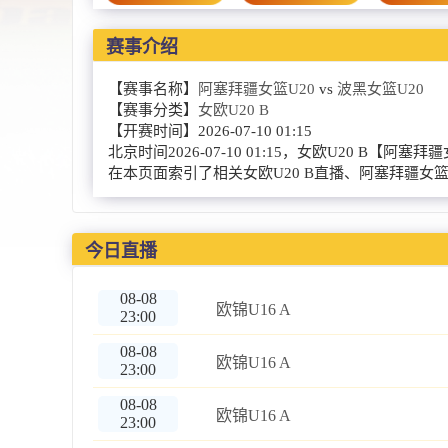
赛事介绍
【赛事名称】
阿塞拜疆女篮U20
vs
波黑女篮U20
【赛事分类】
女欧U20 B
【开赛时间】
2026-07-10 01:15
北京时间2026-07-10 01:15，女欧U20 
在本页面索引了相关女欧U20 B直播、阿塞拜疆女
今日直播
08-08
欧锦U16 A
23:00
08-08
欧锦U16 A
23:00
08-08
欧锦U16 A
23:00