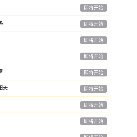
即将开始
热
即将开始
即将开始
即将开始
罗
即将开始
阳天
即将开始
即将开始
即将开始