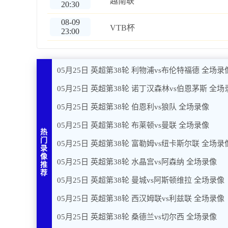
越南联
20:30
08-09
VTB杯
23:00
05月25日 英超第38轮 利物浦vs布伦特福德 全场录
05月25日 英超第38轮 诺丁汉森林vs伯恩茅斯 全场
05月25日 英超第38轮 伯恩利vs狼队 全场录像
05月25日 英超第38轮 布莱顿vs曼联 全场录像
热
门
05月25日 英超第38轮 富勒姆vs纽卡斯尔联 全场录
录
像
05月25日 英超第38轮 水晶宫vs阿森纳 全场录像
推
荐
05月25日 英超第38轮 曼城vs阿斯顿维拉 全场录像
05月25日 英超第38轮 西汉姆联vs利兹联 全场录像
05月25日 英超第38轮 桑德兰vs切尔西 全场录像