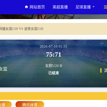
网站首页
英超直播
足球直播
疆女篮U20 VS 波黑女篮U20
2026-07-10 01:15
75:71
女欧U20 B
女篮
已结束
直播
腾讯体育