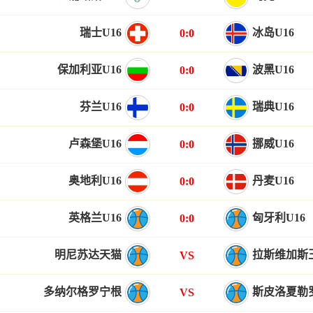
瑞士U16
冰岛U16
0:0
保加利亚U16
波黑U16
0:0
芬兰U16
瑞典U16
0:0
卢森堡U16
挪威U16
0:0
奥地利U16
丹麦U16
0:0
英格兰U16
匈牙利U16
0:0
明尼苏达天猫
拉斯维加斯
VS
多纳尔格罗宁根
斯皮洛夏勒
VS