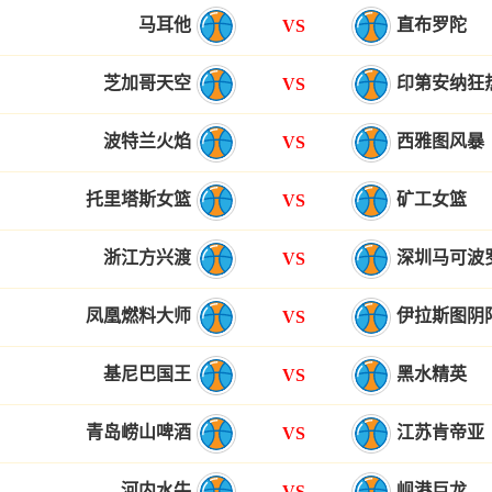
马耳他
直布罗陀
VS
芝加哥天空
印第安纳狂
VS
波特兰火焰
西雅图风暴
VS
托里塔斯女篮
矿工女篮
VS
浙江方兴渡
深圳马可波
VS
凤凰燃料大师
伊拉斯图阴
VS
基尼巴国王
黑水精英
VS
青岛崂山啤酒
江苏肯帝亚
VS
河内水牛
岘港巨龙
VS