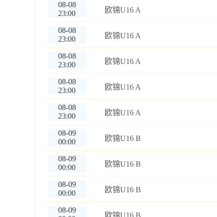
08-08
欧锦U16 A
23:00
08-08
欧锦U16 A
23:00
08-08
欧锦U16 A
23:00
08-08
欧锦U16 A
23:00
08-08
欧锦U16 A
23:00
08-09
欧锦U16 B
00:00
08-09
欧锦U16 B
00:00
08-09
欧锦U16 B
00:00
08-09
欧锦U16 B