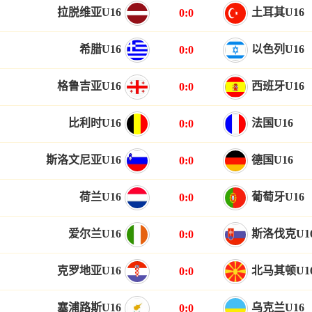
拉脱维亚U16
土耳其U16
0:0
希腊U16
以色列U16
0:0
格鲁吉亚U16
西班牙U16
0:0
比利时U16
法国U16
0:0
斯洛文尼亚U16
德国U16
0:0
荷兰U16
葡萄牙U16
0:0
爱尔兰U16
斯洛伐克U1
0:0
克罗地亚U16
北马其顿U1
0:0
塞浦路斯U16
乌克兰U16
0:0