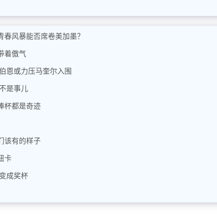
青春风暴能否席卷美加墨？
带着傲气
 伯恩或力压马奎尔入围
不是事儿
捧杯都是奇迹
们该有的样子
纽卡
变成奖杯