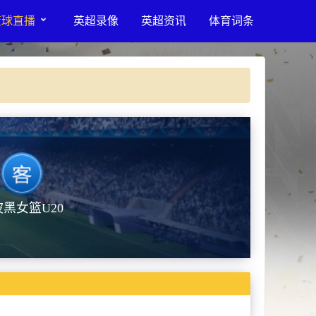
篮球直播
英超录像
英超资讯
体育词条
波黑女篮U20