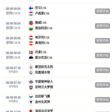
芬兰U16
08-08 00:00
即将开始
欧锦U16 B
卢森堡U16
挪威U16
08-08 00:00
即将开始
欧锦U16 B
保加利亚U16
匈牙利U16
08-08 00:00
即将开始
欧锦U16 B
奥地利U16
丹麦U16
08-08 00:00
即将开始
欧锦U16 B
爱沙尼亚U16
康涅狄克太阳
08-08 07:30
即将开始
WNBA
凤凰城水银
华盛顿神秘人
08-08 07:30
即将开始
WNBA
亚特兰大梦想
达拉斯飞翼
08-08 09:30
即将开始
WNBA
金州女武神
深圳马可波罗
08-08 15:00