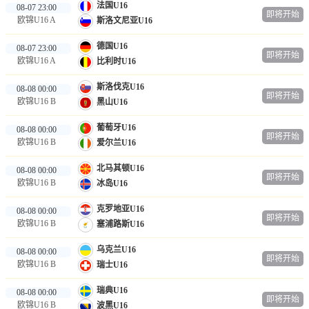
法国U16
08-07 23:00
即将开始
欧锦U16 A
斯洛文尼亚U16
德国U16
08-07 23:00
即将开始
欧锦U16 A
比利时U16
斯洛伐克U16
08-08 00:00
即将开始
欧锦U16 B
黑山U16
葡萄牙U16
08-08 00:00
即将开始
欧锦U16 B
爱尔兰U16
北马其顿U16
08-08 00:00
即将开始
欧锦U16 B
冰岛U16
克罗地亚U16
08-08 00:00
即将开始
欧锦U16 B
塞浦路斯U16
乌克兰U16
08-08 00:00
即将开始
欧锦U16 B
瑞士U16
瑞典U16
08-08 00:00
即将开始
欧锦U16 B
波黑U16