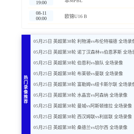
菲MPBL
19:00
08-11
欧锦U16 B
00:00
05月25日 英超第38轮 利物浦vs布伦特福德 全场录
05月25日 英超第38轮 诺丁汉森林vs伯恩茅斯 全场
05月25日 英超第38轮 伯恩利vs狼队 全场录像
05月25日 英超第38轮 布莱顿vs曼联 全场录像
热
门
05月25日 英超第38轮 富勒姆vs纽卡斯尔联 全场录
录
像
05月25日 英超第38轮 水晶宫vs阿森纳 全场录像
推
荐
05月25日 英超第38轮 曼城vs阿斯顿维拉 全场录像
05月25日 英超第38轮 西汉姆联vs利兹联 全场录像
05月25日 英超第38轮 桑德兰vs切尔西 全场录像