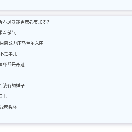
青春风暴能否席卷美加墨？
带着傲气
 伯恩或力压马奎尔入围
不是事儿
捧杯都是奇迹
们该有的样子
纽卡
变成奖杯