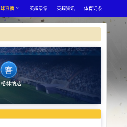
篮球直播
英超录像
英超资讯
体育词条
格林纳达