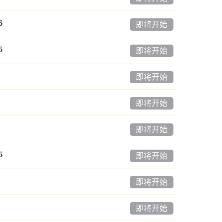
6
即将开始
6
即将开始
即将开始
即将开始
即将开始
6
即将开始
即将开始
即将开始