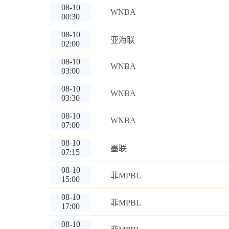
08-10
WNBA
00:30
08-10
亚海联
02:00
08-10
WNBA
03:00
08-10
WNBA
03:30
08-10
WNBA
07:00
08-10
墨联
07:15
08-10
菲MPBL
15:00
08-10
菲MPBL
17:00
08-10