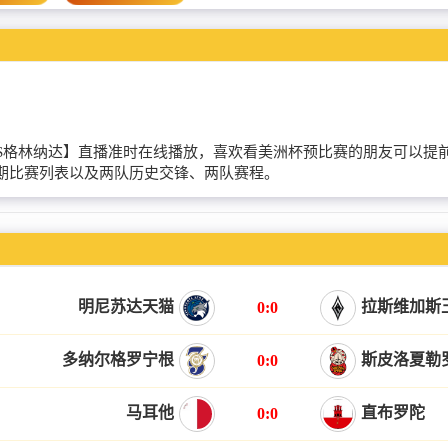
【巴巴多斯VS格林纳达】直播准时在线播放，喜欢看美洲杯预比赛的朋友
期比赛列表以及两队历史交锋、两队赛程。
明尼苏达天猫
拉斯维加斯
0:0
多纳尔格罗宁根
斯皮洛夏勒
0:0
马耳他
直布罗陀
0:0