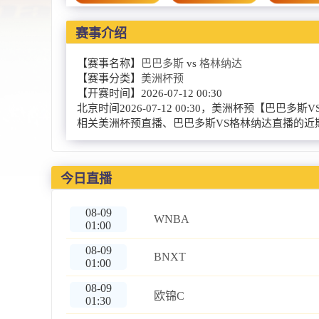
赛事介绍
【赛事名称】
巴巴多斯
vs
格林纳达
【赛事分类】
美洲杯预
【开赛时间】
2026-07-12 00:30
北京时间2026-07-12 00:30，美洲杯预
相关美洲杯预直播、巴巴多斯VS格林纳达直播的近
今日直播
08-09
WNBA
01:00
08-09
BNXT
01:00
08-09
欧锦C
01:30