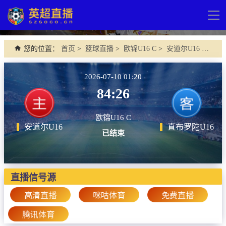
导
航
网站首页
您的位置：
首页
>
篮球直播
>
欧锦U16 C
>
安道尔U16 VS 直布罗陀U16
英超直播
2026-07-10 01:20
足球直播
84:26
英超
欧锦U16 C
德甲
安道尔U16
直布罗陀U16
已结束
法甲
西甲
直播信号源
意甲
高清直播
咪咕体育
免费直播
欧冠杯
腾讯体育
中超