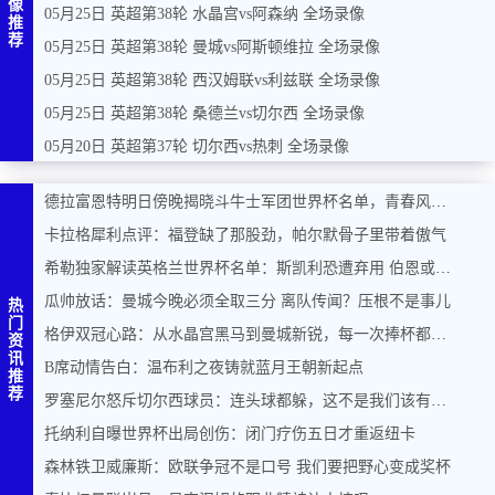
像
05月25日 英超第38轮 水晶宫vs阿森纳 全场录像
推
荐
05月25日 英超第38轮 曼城vs阿斯顿维拉 全场录像
05月25日 英超第38轮 西汉姆联vs利兹联 全场录像
05月25日 英超第38轮 桑德兰vs切尔西 全场录像
05月20日 英超第37轮 切尔西vs热刺 全场录像
德拉富恩特明日傍晚揭晓斗牛士军团世界杯名单，青春风暴能否席卷美加墨？
卡拉格犀利点评：福登缺了那股劲，帕尔默骨子里带着傲气
希勒独家解读英格兰世界杯名单：斯凯利恐遭弃用 伯恩或力压马奎尔入围
瓜帅放话：曼城今晚必须全取三分 离队传闻？压根不是事儿
热
门
格伊双冠心路：从水晶宫黑马到曼城新锐，每一次捧杯都是奇迹
资
讯
B席动情告白：温布利之夜铸就蓝月王朝新起点
推
荐
罗塞尼尔怒斥切尔西球员：连头球都躲，这不是我们该有的样子
托纳利自曝世界杯出局创伤：闭门疗伤五日才重返纽卡
森林铁卫威廉斯：欧联争冠不是口号 我们要把野心变成奖杯