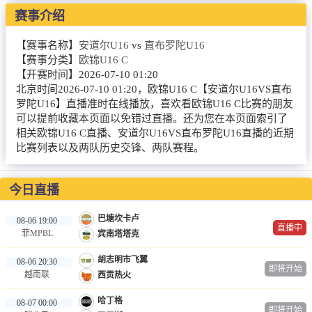
赛事介绍
篮球直播
NBA
【赛事名称】
安道尔U16
vs
直布罗陀U16
【赛事分类】
欧锦U16 C
CBA
【开赛时间】
2026-07-10 01:20
北京时间2026-07-10 01:20，欧锦U16 C【安道尔U16VS直布
英超录像
罗陀U16】直播准时在线播放，喜欢看欧锦U16 C比赛的朋友
可以提前收藏本页面以免错过直播。还为您在本页面索引了
相关欧锦U16 C直播、安道尔U16VS直布罗陀U16直播的近期
英超资讯
比赛列表以及两队历史交锋、两队赛程。
体育词条
今日直播
巴塘坎卡卢
08-06 19:00
直播中
菲MPBL
宾南塔塔克
胡志明市飞翼
08-06 20:30
即将开始
越南联
西贡热火
哈丁格
08-07 00:00
即将开始