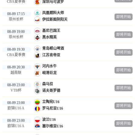
CBA夏季赛
深圳马可波罗
凤凰燃料大师
08-09 17:15
即将开始
菲州长杯
伊拉斯图阴阳天
基尼巴国王
08-09 19:00
即将开始
菲州长杯
黑水精英
青岛崂山啤酒
08-09 19:30
即将开始
CBA夏季赛
江苏肯帝亚
河内水牛
08-09 20:30
即将开始
越南联
岘港巨龙
森马拉
08-09 23:00
即将开始
VTB杯
诺夫哥罗德
立陶宛U16
08-09 23:00
即将开始
欧锦U16 A
罗马尼亚U16
波兰U16
08-09 23:00
即将开始
欧锦U16 A
塞尔维亚U16