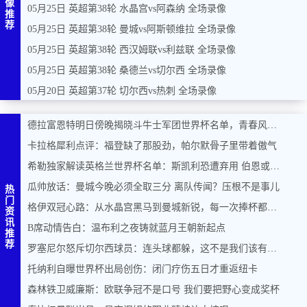
像
05月25日 英超第38轮 水晶宫vs阿森纳 全场录像
推
荐
05月25日 英超第38轮 曼城vs阿斯顿维拉 全场录像
05月25日 英超第38轮 西汉姆联vs利兹联 全场录像
05月25日 英超第38轮 桑德兰vs切尔西 全场录像
05月20日 英超第37轮 切尔西vs热刺 全场录像
德拉富恩特明日傍晚揭晓斗牛士军团世界杯名单，青春风暴能否席卷美加墨？
卡拉格犀利点评：福登缺了那股劲，帕尔默骨子里带着傲气
希勒独家解读英格兰世界杯名单：斯凯利恐遭弃用 伯恩或力压马奎尔入围
瓜帅放话：曼城今晚必须全取三分 离队传闻？压根不是事儿
热
门
格伊双冠心路：从水晶宫黑马到曼城新锐，每一次捧杯都是奇迹
资
讯
B席动情告白：温布利之夜铸就蓝月王朝新起点
推
荐
罗塞尼尔怒斥切尔西球员：连头球都躲，这不是我们该有的样子
托纳利自曝世界杯出局创伤：闭门疗伤五日才重返纽卡
森林铁卫威廉斯：欧联争冠不是口号 我们要把野心变成奖杯