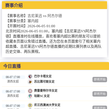
赛事介绍
篮球直播
NBA
【赛事名称】
吉尼莱迅
vs
阿杰尔德
【赛事分类】
塞内超
CBA
【开赛时间】
2026-06-05 01:00
北京时间2026-06-05 01:00，塞内超【吉尼莱迅VS阿杰尔
英超录像
德】直播准时在线播放，喜欢看塞内超比赛的朋友可以提前
收藏本页面以免错过直播。还为您在本页面索引了相关塞内
超直播、吉尼莱迅VS阿杰尔德直播的近期比赛列表以及两队
英超资讯
历史交锋、两队赛程。
体育词条
今日直播
巴尔卡塔女足
08-07 17:00
即将开始
澳西女超
苏比雅可联女足
费雷曼特尔市女足
08-07 17:00
即将开始
澳西女超
珀斯SC女足
尼兰西澳洲大学女足
08-07 17:00
即将开始