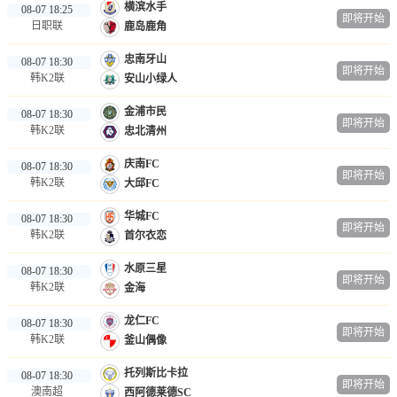
横滨水手
08-07 18:25
即将开始
日职联
鹿岛鹿角
忠南牙山
08-07 18:30
即将开始
韩K2联
安山小绿人
金浦市民
08-07 18:30
即将开始
韩K2联
忠北清州
庆南FC
08-07 18:30
即将开始
韩K2联
大邱FC
华城FC
08-07 18:30
即将开始
韩K2联
首尔衣恋
水原三星
08-07 18:30
即将开始
韩K2联
金海
龙仁FC
08-07 18:30
即将开始
韩K2联
釜山偶像
托列斯比卡拉
08-07 18:30
即将开始
澳南超
西阿德莱德SC