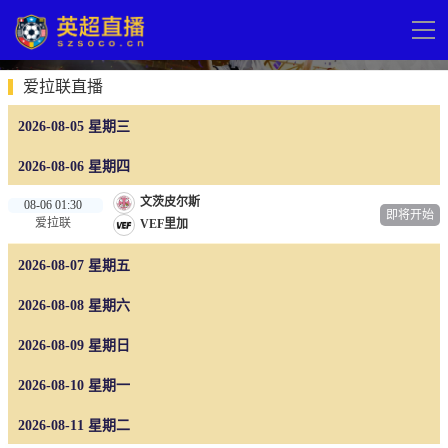
导
航
网站首页
爱拉联直播
2026-08-05 星期三
英超直播
2026-08-06 星期四
足球直播
文茨皮尔斯
08-06 01:30
英超
即将开始
爱拉联
VEF里加
德甲
2026-08-07 星期五
法甲
2026-08-08 星期六
西甲
2026-08-09 星期日
意甲
2026-08-10 星期一
欧冠杯
2026-08-11 星期二
中超