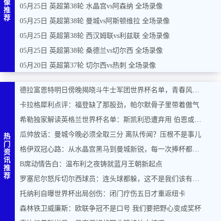
像
05月25日 英超第38轮 水晶宫vs阿森纳 全场录像
推
荐
05月25日 英超第38轮 曼城vs阿斯顿维拉 全场录像
05月25日 英超第38轮 西汉姆联vs利兹联 全场录像
05月25日 英超第38轮 桑德兰vs切尔西 全场录像
05月20日 英超第37轮 切尔西vs热刺 全场录像
德拉富恩特明日傍晚揭晓斗牛士军团世界杯名单，青春风暴能否席卷美加墨？
卡拉格犀利点评：福登缺了那股劲，帕尔默骨子里带着傲气
希勒独家解读英格兰世界杯名单：斯凯利恐遭弃用 伯恩或力压马奎尔入围
瓜帅放话：曼城今晚必须全取三分 离队传闻？压根不是事儿
热
门
格伊双冠心路：从水晶宫黑马到曼城新锐，每一次捧杯都是奇迹
资
讯
B席动情告白：温布利之夜铸就蓝月王朝新起点
推
荐
罗塞尼尔怒斥切尔西球员：连头球都躲，这不是我们该有的样子
托纳利自曝世界杯出局创伤：闭门疗伤五日才重返纽卡
森林铁卫威廉斯：欧联争冠不是口号 我们要把野心变成奖杯