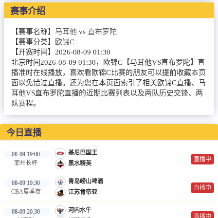
赛事介绍
篮球直播
NBA
【赛事名称】
马耳他
vs
直布罗陀
【赛事分类】
欧锦C
CBA
【开赛时间】
2026-08-09 01:30
北京时间2026-08-09 01:30，欧锦C【马耳他VS直布罗陀】直
英超录像
播准时在线播放，喜欢看欧锦C比赛的朋友可以提前收藏本页
面以免错过直播。还为您在本页面索引了相关欧锦C直播、马
耳他VS直布罗陀直播的近期比赛列表以及两队历史交锋、两
英超资讯
队赛程。
体育词条
今日直播
基尼巴国王
08-09 19:00
直播中
菲州长杯
黑水精英
青岛崂山啤酒
08-09 19:30
直播中
CBA夏季赛
江苏肯帝亚
河内水牛
08-09 20:30
直播中