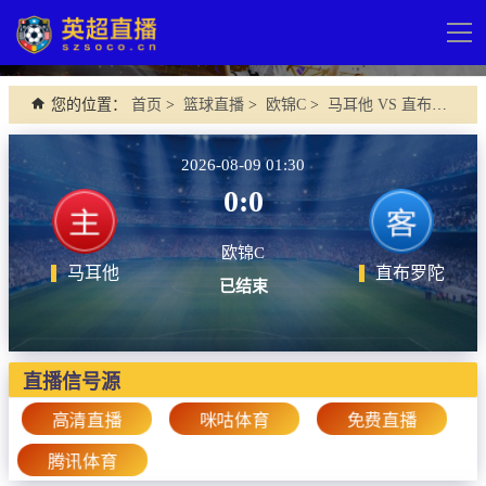
导
航
网站首页
您的位置：
首页
>
篮球直播
>
欧锦C
>
马耳他 VS 直布罗陀
英超直播
2026-08-09 01:30
足球直播
0:0
英超
欧锦C
德甲
马耳他
直布罗陀
已结束
法甲
西甲
直播信号源
意甲
高清直播
咪咕体育
免费直播
欧冠杯
腾讯体育
中超