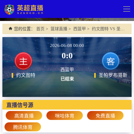
导
航
网站首页
您的位置：
首页
>
篮球直播
>
西篮甲
>
约文图特 VS 圣帕罗布哥斯
英超直播
2026-06-08 00:00
足球直播
0:0
英超
西篮甲
德甲
约文图特
圣帕罗布哥斯
已结束
法甲
西甲
直播信号源
意甲
高清直播
咪咕体育
免费直播
欧冠杯
腾讯体育
中超