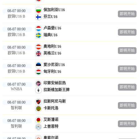
保加利亚U16
08-07 00:00
即将开始
欧锦U16 B
芬兰U16
卢森堡U16
08-07 00:00
即将开始
欧锦U16 B
瑞典U16
奥地利U16
08-07 00:00
即将开始
欧锦U16 B
英格兰U16
爱沙尼亚U16
08-07 00:00
即将开始
欧锦U16 B
匈牙利U16
印第安纳狂热
08-07 07:00
即将开始
WNBA
拉斯维加斯王牌
拉斯阿尼马斯
08-07 08:00
即将开始
智利联
卡斯托洛
艾斯潘诺
08-07 08:00
即将开始
智利联
上普恩特
奥索尔诺
08-07 08:30