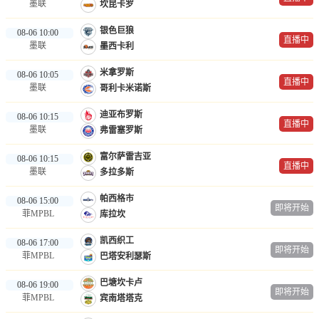
墨联
坎昆卡罗
银色巨狼
08-06 10:00
直播中
墨联
墨西卡利
米拿罗斯
08-06 10:05
直播中
墨联
哥利卡米诺斯
迪亚布罗斯
08-06 10:15
直播中
墨联
弗雷塞罗斯
富尔萨雷吉亚
08-06 10:15
直播中
墨联
多拉多斯
帕西格市
08-06 15:00
即将开始
菲MPBL
库拉坎
凯西织工
08-06 17:00
即将开始
菲MPBL
巴塔安利瑟斯
巴塘坎卡卢
08-06 19:00
即将开始
菲MPBL
宾南塔塔克