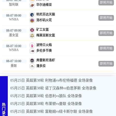
即将开始
智利联
华尔迪维亚
明尼苏达天猫
08-07 09:00
即将开始
WNBA
洛杉矶火花
矿工女篮
08-07 09:00
即将开始
墨女篮
梅莱亚斯女篮
波特兰火焰
08-07 10:00
即将开始
WNBA
多伦多节奏
弗雷斯尼洛虾
08-07 10:00
即将开始
墨联
潘多拉
05月25日 英超第38轮 利物浦vs布伦特福德 全场录像
05月25日 英超第38轮 诺丁汉森林vs伯恩茅斯 全场录像
05月25日 英超第38轮 伯恩利vs狼队 全场录像
05月25日 英超第38轮 布莱顿vs曼联 全场录像
热
门
05月25日 英超第38轮 富勒姆vs纽卡斯尔联 全场录像
录